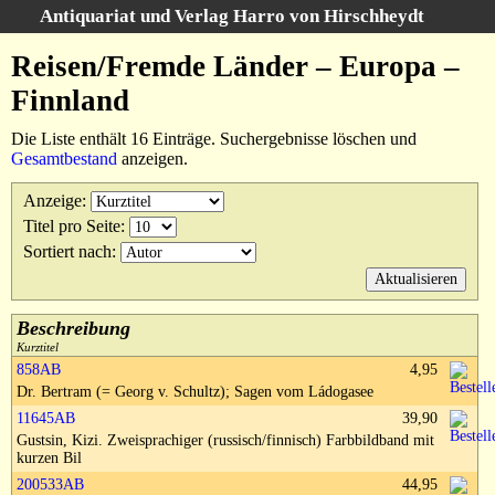
Antiquariat und Verlag Harro von Hirschheydt
Suche
:
Reisen/Fremde Länder – Europa –
Startseite
Finnland
Unsere Bücher
Die Liste enthält 16 Einträge. Suchergebnisse löschen und
Suche
Gesamtbestand
anzeigen.
Gebiete
Suchergebnisse
Anzeige
:
Warenkorb
Titel pro Seite
:
Verlag
Sortiert nach
:
Kataloge
Über uns
Beschreibung
Kurztitel
AGB
858AB
4,95
Dr. Bertram (= Georg v. Schultz); Sagen vom Ládogasee
Widerruf
11645AB
39,90
Datenschutz
Gustsin, Kizi. Zweisprachiger (russisch/finnisch) Farbbildband mit
kurzen Bil
Versand&Zahlung
200533AB
44,95