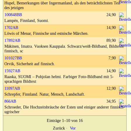
Impressum
Hupel, Bemerkungen über Ingermanland, als den beträchtlichsten Teil
des jetzigen
100848BB
24,90
Lampén, Finnland, Suomi.
1702AB
14,90
Löwis of Menar, Finnische und estnische Märchen.
17892AB
89,90
Mäkinen, Imatra. Vuoksen Kauppala. Schwarz/weiß-Bildband, Bildtexte
finnisch, sc
101027BB
7,90
Orvik, Sicherheit auf finnisch.
15927AB
14,90
Raaska, SUOMI – Pohjolan helmi. Farbiger Foto-Bildband mit 5-
sprachigen Bildtext
11097AB
12,90
Schrepfer, Finnland. Natur, Mensch, Landschaft.
866AB
34,95
Schroeder, Die Hochzeitsbräuche der Esten und einiger anderer finnisch-
ugrischer
Einträge 1–10 von 16
Zurück
·
Vor