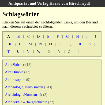
Antiquariat und Verlag Harro von Hirschheydt
Suche
:
Schlagwörter
Startseite
Klicken Sie auf einen der nachfolgenden Links, um den Bestand
Unsere Bücher
nach diesem Sachgebiet zu filtern.
Suche
A
|
B
|
C
|
D
|
E
|
F
|
G
|
H
|
I
|
J
Gebiete
Gesamtbestand
|
K
|
L
|
M
|
N
|
O
|
P
|
Q
|
R
|
S
|
Warenkorb
T
|
U
|
V
|
W
|
X
|
Y
|
Z
|
#
Verlag
Kataloge
Adreßbücher
(13)
Über uns
Alte Drucke
(17)
AGB
Anthrosophie
(9)
Widerruf
Archäologie, Numismatik
(143)
Datenschutz
Archäologie/Numismatik
(2)
Versand&Zahlung
Architektur – Baugeschichte
(22)