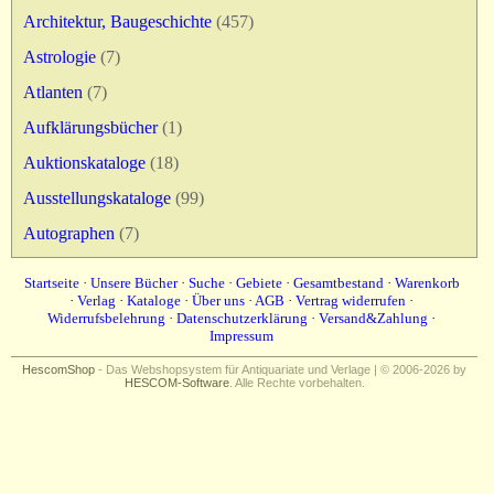
Impressum
Architektur, Baugeschichte
(457)
Astrologie
(7)
Atlanten
(7)
Aufklärungsbücher
(1)
Auktionskataloge
(18)
Ausstellungskataloge
(99)
Autographen
(7)
Startseite
·
Unsere Bücher
·
Suche
·
Gebiete
·
Gesamtbestand
·
Warenkorb
·
Verlag
·
Kataloge
·
Über uns
·
AGB
·
Vertrag widerrufen
·
Widerrufsbelehrung
·
Datenschutzerklärung
·
Versand&Zahlung
·
Impressum
HescomShop
- Das Webshopsystem für Antiquariate und Verlage | © 2006-2026 by
HESCOM-Software
. Alle Rechte vorbehalten.