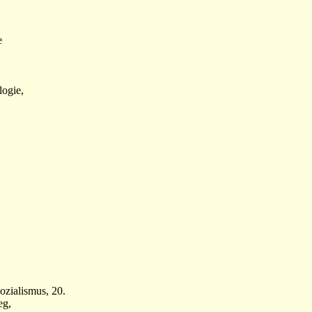
e
logie,
ozialismus, 20.
eg,