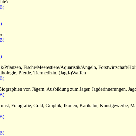
hte).
B)
)
ver
B)
)
k/Pflanzen, Fische/Meerestiere/Aquaristik/Angeln, Forstwirtschaft/Ho
ithologie, Pferde, Tiermedizin, (Jagd-)Waffen
B)
, Biographien von Jägern, Ausbildung zum Jäger, Jagderinnerungen, Jagd
B)
unst, Fotografie, Gold, Graphik, Ikonen, Karikatur, Kunstgewerbe, Ma
B)
B)