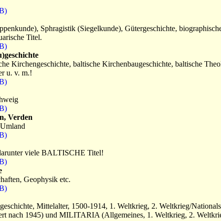
B)
ppenkunde), Sphragistik (Siegelkunde), Gütergeschichte, biographisch
rische Titel.
B)
u)geschichte
sche Kirchengeschichte, baltische Kirchenbaugeschichte, baltische Theo
r u. v. m.!
B)
chweig
B)
n, Verden
 Umland
B)
 darunter viele BALTISCHE Titel!
B)
e
haften, Geophysik etc.
B)
ichte, Mittelalter, 1500-1914, 1. Weltkrieg, 2. Weltkrieg/Nationals
ert nach 1945) und MILITARIA (Allgemeines, 1. Weltkrieg, 2. Weltkri