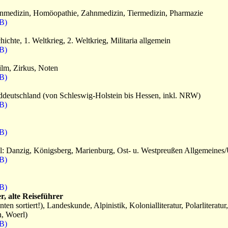
nmedizin, Homöopathie, Zahnmedizin, Tiermedizin, Pharmazie
B)
chte, 1. Weltkrieg, 2. Weltkrieg, Militaria allgemein
B)
ilm, Zirkus, Noten
B)
deutschland (von Schleswig-Holstein bis Hessen, inkl. NRW)
B)
B)
l: Danzig, Königsberg, Marienburg, Ost- u. Westpreußen Allgemeines
B)
B)
, alte Reiseführer
 sortiert!), Landeskunde, Alpinistik, Kolonialliteratur, Polarliteratur, 
n, Woerl)
B)