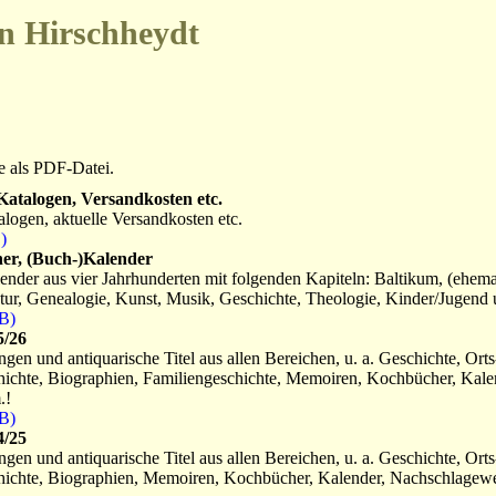
n Hirschheydt
e als PDF-Datei.
Katalogen, Versandkosten etc.
logen, aktuelle Versandkosten etc.
)
er, (Buch-)Kalender
nder aus vier Jahrhunderten mit folgenden Kapiteln: Baltikum, (ehema
tur, Genealogie, Kunst, Musik, Geschichte, Theologie, Kinder/Jugend u
B)
5/26
en und antiquarische Titel aus allen Bereichen, u. a. Geschichte, Orts
hichte, Biographien, Familiengeschichte, Memoiren, Kochbücher, Kale
.!
B)
4/25
en und antiquarische Titel aus allen Bereichen, u. a. Geschichte, Orts
hichte, Biographien, Memoiren, Kochbücher, Kalender, Nachschlagewer