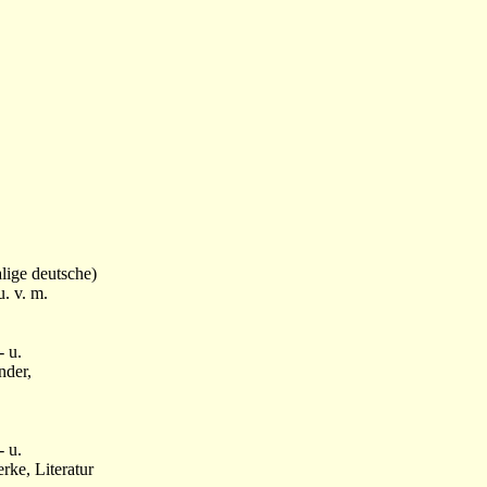
lige deutsche)
. v. m.
- u.
nder,
- u.
ke, Literatur