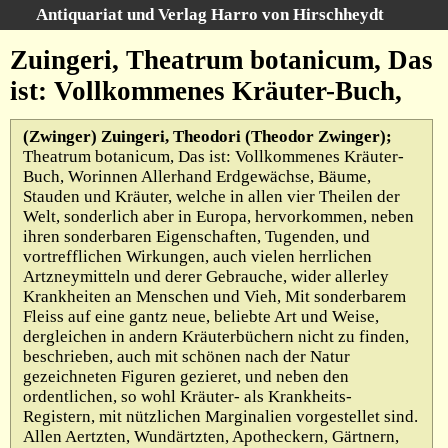
Antiquariat und Verlag Harro von Hirschheydt
Suche
:
Zuingeri, Theatrum botanicum, Das
Startseite
ist: Vollkommenes Kräuter-Buch,
Unsere Bücher
(Zwinger) Zuingeri, Theodori (Theodor Zwinger);
Suche
Theatrum botanicum, Das ist: Vollkommenes Kräuter-
Gebiete
Buch, Worinnen Allerhand Erdgewächse, Bäume,
Gesamtbestand
Stauden und Kräuter, welche in allen vier Theilen der
Warenkorb
Welt, sonderlich aber in Europa, hervorkommen, neben
Verlag
ihren sonderbaren Eigenschaften, Tugenden, und
vortrefflichen Wirkungen, auch vielen herrlichen
Kataloge
Artzneymitteln und derer Gebrauche, wider allerley
Über uns
Krankheiten an Menschen und Vieh, Mit sonderbarem
Fleiss auf eine gantz neue, beliebte Art und Weise,
AGB
dergleichen in andern Kräuterbüchern nicht zu finden,
beschrieben, auch mit schönen nach der Natur
Widerruf
gezeichneten Figuren gezieret, und neben den
Datenschutz
ordentlichen, so wohl Kräuter- als Krankheits-
Registern, mit nützlichen Marginalien vorgestellet sind.
Versand&Zahlung
Allen Aertzten, Wundärtzten, Apotheckern, Gärtnern,