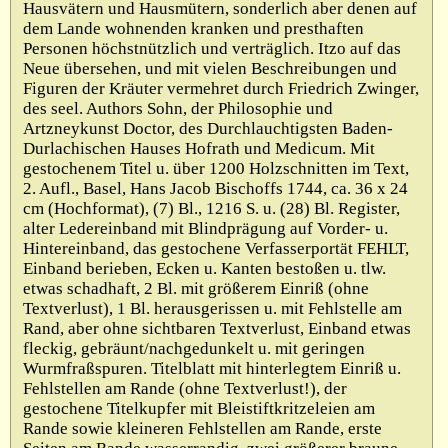
Hausvätern und Hausmütern, sonderlich aber denen auf
Impressum
dem Lande wohnenden kranken und presthaften
Personen höchstnützlich und verträglich. Itzo auf das
Neue übersehen, und mit vielen Beschreibungen und
Figuren der Kräuter vermehret durch Friedrich Zwinger,
des seel. Authors Sohn, der Philosophie und
Artzneykunst Doctor, des Durchlauchtigsten Baden-
Durlachischen Hauses Hofrath und Medicum. Mit
gestochenem Titel u. über 1200 Holzschnitten im Text,
2. Aufl., Basel, Hans Jacob Bischoffs 1744, ca. 36 x 24
cm (Hochformat), (7) Bl., 1216 S. u. (28) Bl. Register,
alter Ledereinband mit Blindprägung auf Vorder- u.
Hintereinband, das gestochene Verfasserportät FEHLT,
Einband berieben, Ecken u. Kanten bestoßen u. tlw.
etwas schadhaft, 2 Bl. mit größerem Einriß (ohne
Textverlust), 1 Bl. herausgerissen u. mit Fehlstelle am
Rand, aber ohne sichtbaren Textverlust, Einband etwas
fleckig, gebräunt/nachgedunkelt u. mit geringen
Wurmfraßspuren. Titelblatt mit hinterlegtem Einriß u.
Fehlstellen am Rande (ohne Textverlust!), der
gestochene Titelkupfer mit Bleistiftkritzeleien am
Rande sowie kleineren Fehlstellen am Rande, erste