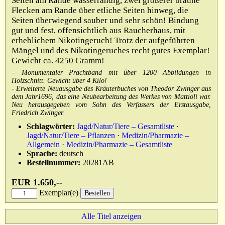
Seiten am Rande wasserrandig, zwei größerer braune
Flecken am Rande über etliche Seiten hinweg, die
Seiten überwiegend sauber und sehr schön! Bindung
gut und fest, offensichtlich aus Raucherhaus, mit
erheblichem Nikotingeruch! Trotz der aufgeführten
Mängel und des Nikotingeruches recht gutes Exemplar!
Gewicht ca. 4250 Gramm!
– Monumentaler Prachtband mit über 1200 Abbildungen in
Holzschnitt. Gewicht über 4 Kilo!
- Erweiterte Neuausgabe des Kräuterbuches von Theodor Zwinger aus
dem Jahr1696, das eine Neubearbeitung des Werkes von Mattioli war.
Neu herausgegeben vom Sohn des Verfassers der Erstausgabe,
Friedrich Zwinger.
Schlagwörter:
Jagd/Natur/Tiere – Gesamtliste
·
Jagd/Natur/Tiere – Pflanzen
·
Medizin/Pharmazie –
Allgemein
·
Medizin/Pharmazie – Gesamtliste
Sprache:
deutsch
Bestellnummer:
20281AB
EUR 1.650,--
Exemplar(e)
Alle Titel anzeigen