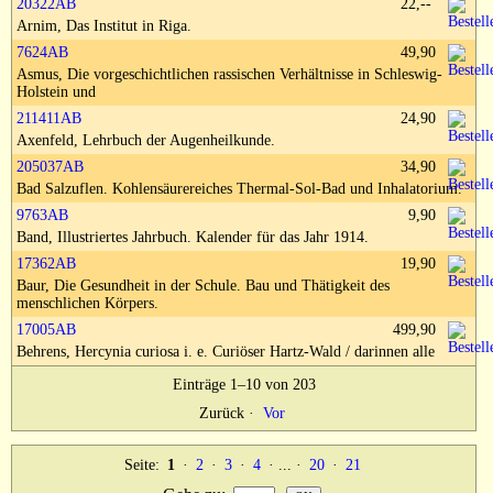
20322AB
22,--
Impressum
Arnim, Das Institut in Riga.
7624AB
49,90
Asmus, Die vorgeschichtlichen rassischen Verhältnisse in Schleswig-
Holstein und
211411AB
24,90
Axenfeld, Lehrbuch der Augenheilkunde.
205037AB
34,90
Bad Salzuflen. Kohlensäurereiches Thermal-Sol-Bad und Inhalatorium.
9763AB
9,90
Band, Illustriertes Jahrbuch. Kalender für das Jahr 1914.
17362AB
19,90
Baur, Die Gesundheit in der Schule. Bau und Thätigkeit des
menschlichen Körpers.
17005AB
499,90
Behrens, Hercynia curiosa i. e. Curiöser Hartz-Wald / darinnen alle
Einträge 1–10 von 203
Zurück
·
Vor
Seite:
1
·
2
·
3
·
4
· ... ·
20
·
21