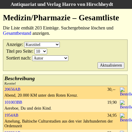
Antiquariat und Verlag Harro von Hirschheydt
Suche
:
Medizin/Pharmazie – Gesamtliste
Startseite
Die Liste enthält 203 Einträge. Suchergebnisse löschen und
Unsere Bücher
Gesamtbestand
anzeigen.
Suche
Anzeige
:
Gebiete
Titel pro Seite
:
Suchergebnisse
Sortiert nach
:
Warenkorb
Verlag
Kataloge
Beschreibung
Kurztitel
Über uns
20656AB
30,--
Abend, 20.000 KM unter dem Roten Kreuz.
AGB
101003BB
19,90
Widerruf
Aereboe, Du und dein Kind.
Datenschutz
1954AB
34,95
Amelung, Baltische Culturstudien aus den vier Jahrhunderten der
Versand&Zahlung
Ordenszeit