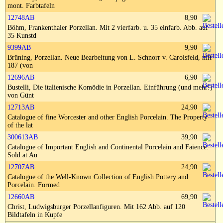
Impressum
mont. Farbtafeln
12748AB
8,90
Böhm, Frankenthaler Porzellan. Mit 2 vierfarb. u. 35 einfarb. Abb. auf
35 Kunstd
9399AB
9,90
Brüning, Porzellan. Neue Bearbeitung von L. Schnorr v. Carolsfeld, mit
187 (von
12696AB
6,90
Bustelli, Die italienische Komödie in Porzellan. Einführung (und mehr!)
von Günt
12713AB
24,90
Catalogue of fine Worcester and other English Porcelain. The Property
of the lat
300613AB
39,90
Catalogue of Important English and Continental Porcelain and Faience.
Sold at Au
12707AB
24,90
Catalogue of the Well-Known Collection of English Pottery and
Porcelain. Formed
12660AB
69,90
Christ, Ludwigsburger Porzellanfiguren. Mit 162 Abb. auf 120
Bildtafeln in Kupfe