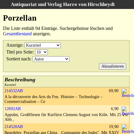
Antiquariat und Verlag Harro von Hirschheydt
Suche
:
Porzellan
Startseite
Die Liste enthält 94 Einträge. Suchergebnisse löschen und
Unsere Bücher
Gesamtbestand
anzeigen.
Suche
Anzeige
:
Gebiete
Titel pro Seite
:
Suchergebnisse
Sortiert nach
:
Warenkorb
Verlag
Kataloge
Beschreibung
Kurztitel
Über uns
214532AB
69,90
A la découverte des Arts du Feu. Histoire – Technologie –
AGB
Commercialisation – Ce
Widerruf
12692AB
6,90
Appuhn, Großfliesen für Kurfürst Clemens August von Köln. Mit 25 s/w
Datenschutz
Abb.,
Versand&Zahlung
214520AB
19,90
Beurdeley, Porzellan aus China. „Compagnie des Indes“. Mit XXIV