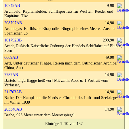
Impressum
10749AB
9,90
Archibald, Kapitänsbilder. Schiffsporträts für Werften, Reeder und
Kapitäne. Tlw
208797AB
14,90
Arciniegas, Karibische Rhapsodie. Biographie eines Meeres. Aus dem
Spanischen üb
101792BB
299,90
Arndt, Rußisch-Kaiserliche Ordnung der Handels-Schiffahrt auf Flüßen,
Seen
6669AB
49,90
Artl, Unter deutscher Flagge. Reisen nach dem Ostindischen Archipel,
China, Aust
7787AB
14,90
Bartels, Tigerflagge heiß vor! Mit zahlr. Abb. u. 1 Portrait vom
Verfasser,
211763AB
14,90
Bathe, Der Kampf um die Nordsee. Chronik des Luft- und Seekrieges
im Winter 1939
203340AB
14,90
Beebe, 923 Meter unter dem Meeresspiegel.
Einträge 1–10 von 157