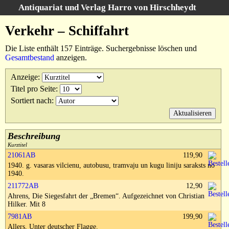
Antiquariat und Verlag Harro von Hirschheydt
Suche
:
Verkehr – Schiffahrt
Startseite
Die Liste enthält 157 Einträge. Suchergebnisse löschen und
Unsere Bücher
Gesamtbestand
anzeigen.
Suche
Anzeige
:
Gebiete
Titel pro Seite
:
Suchergebnisse
Sortiert nach
:
Warenkorb
Verlag
Kataloge
Beschreibung
Kurztitel
Über uns
21061AB
119,90
1940. g. vasaras vilcienu, autobusu, tramvaju un kugu liniju saraksts no
AGB
1940.
Widerruf
211772AB
12,90
Ahrens, Die Siegesfahrt der „Bremen“. Aufgezeichnet von Christian
Datenschutz
Hilker. Mit 8
Versand&Zahlung
7981AB
199,90
Allers, Unter deutscher Flagge.