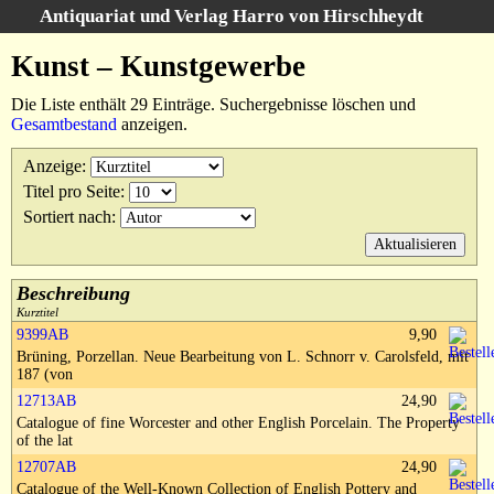
Antiquariat und Verlag Harro von Hirschheydt
Suche
:
Kunst – Kunstgewerbe
Startseite
Die Liste enthält 29 Einträge. Suchergebnisse löschen und
Unsere Bücher
Gesamtbestand
anzeigen.
Suche
Anzeige
:
Gebiete
Titel pro Seite
:
Suchergebnisse
Sortiert nach
:
Warenkorb
Verlag
Kataloge
Beschreibung
Kurztitel
Über uns
9399AB
9,90
Brüning, Porzellan. Neue Bearbeitung von L. Schnorr v. Carolsfeld, mit
AGB
187 (von
Widerruf
12713AB
24,90
Catalogue of fine Worcester and other English Porcelain. The Property
Datenschutz
of the lat
Versand&Zahlung
12707AB
24,90
Catalogue of the Well-Known Collection of English Pottery and