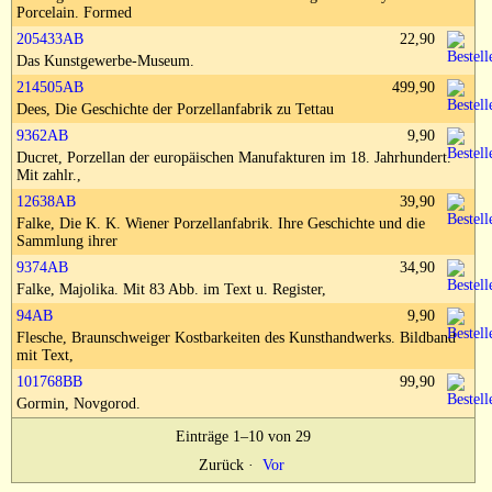
Impressum
Porcelain. Formed
205433AB
22,90
Das Kunstgewerbe-Museum.
214505AB
499,90
Dees, Die Geschichte der Porzellanfabrik zu Tettau
9362AB
9,90
Ducret, Porzellan der europäischen Manufakturen im 18. Jahrhundert.
Mit zahlr.,
12638AB
39,90
Falke, Die K. K. Wiener Porzellanfabrik. Ihre Geschichte und die
Sammlung ihrer
9374AB
34,90
Falke, Majolika. Mit 83 Abb. im Text u. Register,
94AB
9,90
Flesche, Braunschweiger Kostbarkeiten des Kunsthandwerks. Bildband
mit Text,
101768BB
99,90
Gormin, Novgorod.
Einträge 1–10 von 29
Zurück
·
Vor