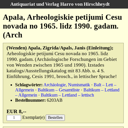
Antiquariat und Verlag Harro von Hirschheydt
Suche
:
Apala, Arheologiskie petijumi Cesu
Startseite
novada no 1965. lidz 1990. gadam.
Unsere Bücher
(Arch
Suche
Gebiete
(Wenden) Apala, Zigrida/Apals, Janis (Einleitung);
Gesamtbestand
Arheologiskie petijumi Cesu novada no 1965. lidz
Warenkorb
1990. gadam. (Archäologische Forschungen im Gebiet
Verlag
von Wenden zwischen 1965 und 1990). Izstades
katalogs/Ausstellungskatalog mit 83 Abb. u. 4 S.
Kataloge
Einführung, Cesis 1991, brosch., in lettischer Sprache!
Über uns
Schlagwörter:
Archäologie, Numismatik
·
Balt – Lett –
Allgemein
·
Baltikum – Gesamtliste
·
Baltikum – Lettland
AGB
– Allgemein
·
Baltikum – Lettland – lettisch
Bestellnummer:
6203AB
Widerruf
EUR 8,--
Datenschutz
Exemplar(e)
Versand&Zahlung