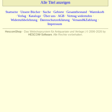
Impressum
Alle Titel anzeigen
Startseite
·
Unsere Bücher
·
Suche
·
Gebiete
·
Gesamtbestand
·
Warenkorb
·
Verlag
·
Kataloge
·
Über uns
·
AGB
·
Vertrag widerrufen
·
Widerrufsbelehrung
·
Datenschutzerklärung
·
Versand&Zahlung
·
Impressum
HescomShop
- Das Webshopsystem für Antiquariate und Verlage | © 2006-2026 by
HESCOM-Software
. Alle Rechte vorbehalten.