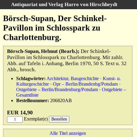
Antiquariat und Verlag Harro von Hirschheydt
Suche
:
Börsch-Supan, Der Schinkel-
Startseite
Pavillon im Schlosspark zu
Unsere Bücher
Charlottenburg.
Suche
Gebiete
Börsch-Supan, Helmut (Bearb.);
Der Schinkel-
Gesamtbestand
Pavillon im Schlosspark zu Charlottenburg. Mit zahlr.
Warenkorb
Abb. auf Tafeln i. Anhang, Berlin 1970, 50 S. Text u. 32
Verlag
Abb., brosch.
Schlagwörter:
Architektur, Baugeschichte
·
Kunst- u.
Kataloge
Kulturgeschichte
·
Opr – Berlin/Brandenbg/Potsdam
·
Über uns
Ostgebiete – Berlin/Brandenburg/Potsdam
·
Ostgebiete –
Gesamtliste
AGB
Bestellnummer:
206820AB
Widerruf
EUR 14,90
Exemplar(e)
Datenschutz
Versand&Zahlung
Alle Titel anzeigen