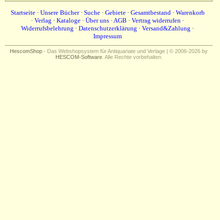
Impressum
Startseite
·
Unsere Bücher
·
Suche
·
Gebiete
·
Gesamtbestand
·
Warenkorb
·
Verlag
·
Kataloge
·
Über uns
·
AGB
·
Vertrag widerrufen
·
Widerrufsbelehrung
·
Datenschutzerklärung
·
Versand&Zahlung
·
Impressum
HescomShop
- Das Webshopsystem für Antiquariate und Verlage | © 2006-2026 by
HESCOM-Software
. Alle Rechte vorbehalten.