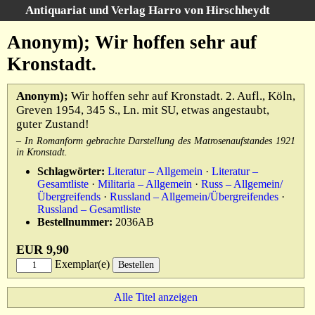
Antiquariat und Verlag Harro von Hirschheydt
Suche
:
Anonym); Wir hoffen sehr auf
Startseite
Kronstadt.
Unsere Bücher
Anonym);
Wir hoffen sehr auf Kronstadt. 2. Aufl., Köln,
Suche
Greven 1954, 345 S., Ln. mit SU, etwas angestaubt,
Gebiete
guter Zustand!
Gesamtbestand
Warenkorb
– In Romanform gebrachte Darstellung des Matrosenaufstandes 1921
in Kronstadt.
Verlag
Schlagwörter:
Literatur – Allgemein
·
Literatur –
Kataloge
Gesamtliste
·
Militaria – Allgemein
·
Russ – Allgemein/
Übergreifends
·
Russland – Allgemein/Übergreifendes
·
Über uns
Russland – Gesamtliste
Bestellnummer:
2036AB
AGB
EUR 9,90
Widerruf
Exemplar(e)
Datenschutz
Alle Titel anzeigen
Versand&Zahlung