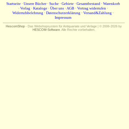
Impressum
Startseite
·
Unsere Bücher
·
Suche
·
Gebiete
·
Gesamtbestand
·
Warenkorb
·
Verlag
·
Kataloge
·
Über uns
·
AGB
·
Vertrag widerrufen
·
Widerrufsbelehrung
·
Datenschutzerklärung
·
Versand&Zahlung
·
Impressum
HescomShop
- Das Webshopsystem für Antiquariate und Verlage | © 2006-2026 by
HESCOM-Software
. Alle Rechte vorbehalten.