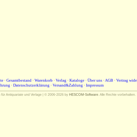
te
·
Gesamtbestand
·
Warenkorb
·
Verlag
·
Kataloge
·
Über uns
·
AGB
·
Vertrag wide
ehrung
·
Datenschutzerklärung
·
Versand&Zahlung
·
Impressum
ür Antiquariate und Verlage | © 2006-2026 by
HESCOM-Software
. Alle Rechte vorbehalten.