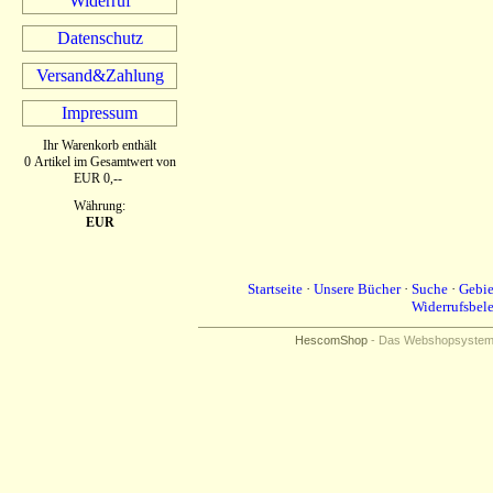
Widerruf
Datenschutz
Versand&Zahlung
Impressum
Ihr Warenkorb enthält
0 Artikel im Gesamtwert von
EUR 0,--
Währung:
EUR
Startseite
·
Unsere Bücher
·
Suche
·
Gebie
Widerrufsbel
HescomShop
- Das Webshopsystem f