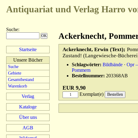
Antiquariat und Verlag
Harro vo
Suche
:
Ackerknecht, Pommern
Ackerknecht, Erwin (Text);
Pomme
Startseite
Zustand! (Langewiesche-Bücherei
Unsere Bücher
Schlagwörter:
Bildbände
·
Opr 
Suche
Pommern
Gebiete
Bestellnummer:
203368AB
Gesamtbestand
Warenkorb
EUR 9,90
Exemplar(e)
Verlag
Kataloge
Über uns
AGB