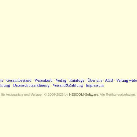
te
·
Gesamtbestand
·
Warenkorb
·
Verlag
·
Kataloge
·
Über uns
·
AGB
·
Vertrag wide
ehrung
·
Datenschutzerklärung
·
Versand&Zahlung
·
Impressum
ür Antiquariate und Verlage | © 2006-2026 by
HESCOM-Software
. Alle Rechte vorbehalten.