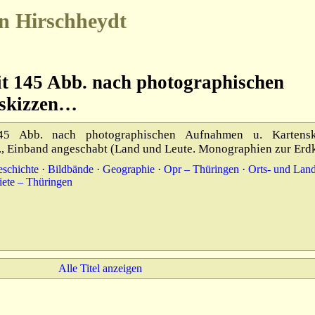
n Hirschheydt
it 145 Abb. nach photographischen
nskizzen…
5 Abb. nach photographischen Aufnahmen u. Kartensk
Ln., Einband angeschabt (Land und Leute. Monographien zur Erd
eschichte
·
Bildbände
·
Geographie
·
Opr – Thüringen
·
Orts- und Lan
iete – Thüringen
Alle Titel anzeigen