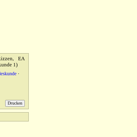
izzen, EA
kunde 1)
deskunde
·