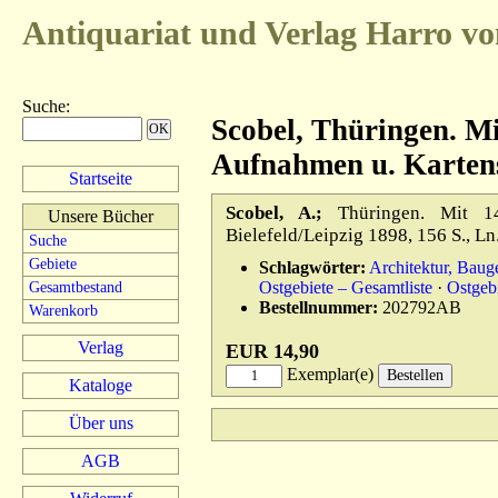
Antiquariat und Verlag
Harro vo
Suche
:
Scobel, Thüringen. M
Aufnahmen u. Karte
Startseite
Scobel, A.;
Thüringen. Mit 14
Unsere Bücher
Bielefeld/Leipzig 1898, 156 S., 
Suche
Gebiete
Schlagwörter:
Architektur, Baug
Ostgebiete – Gesamtliste
·
Ostgeb
Gesamtbestand
Bestellnummer:
202792AB
Warenkorb
Verlag
EUR 14,90
Exemplar(e)
Kataloge
Über uns
AGB