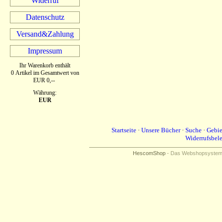
Widerruf
Datenschutz
Versand&Zahlung
Impressum
Ihr Warenkorb enthält
0 Artikel im Gesamtwert von
EUR 0,--
Währung:
EUR
Startseite
·
Unsere Bücher
·
Suche
·
Gebie
Widerrufsbel
HescomShop
- Das Webshopsystem f