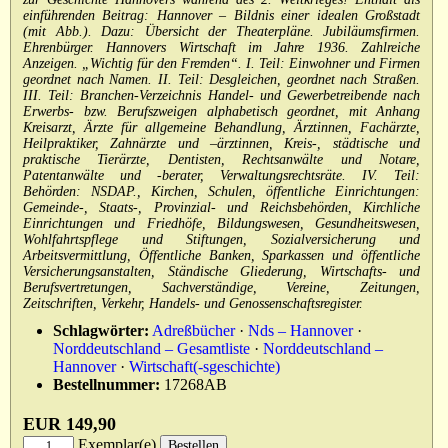
Impressum
einführenden Beitrag: Hannover – Bildnis einer idealen Großstadt
(mit Abb.). Dazu: Übersicht der Theaterpläne. Jubiläumsfirmen.
Ehrenbürger. Hannovers Wirtschaft im Jahre 1936. Zahlreiche
Anzeigen. „Wichtig für den Fremden“. I. Teil: Einwohner und Firmen
geordnet nach Namen. II. Teil: Desgleichen, geordnet nach Straßen.
III. Teil: Branchen-Verzeichnis Handel- und Gewerbetreibende nach
Erwerbs- bzw. Berufszweigen alphabetisch geordnet, mit Anhang
Kreisarzt, Ärzte für allgemeine Behandlung, Ärztinnen, Fachärzte,
Heilpraktiker, Zahnärzte und –ärztinnen, Kreis-, städtische und
praktische Tierärzte, Dentisten, Rechtsanwälte und Notare,
Patentanwälte und -berater, Verwaltungsrechtsräte. IV. Teil:
Behörden: NSDAP., Kirchen, Schulen, öffentliche Einrichtungen:
Gemeinde-, Staats-, Provinzial- und Reichsbehörden, Kirchliche
Einrichtungen und Friedhöfe, Bildungswesen, Gesundheitswesen,
Wohlfahrtspflege und Stiftungen, Sozialversicherung und
Arbeitsvermittlung, Öffentliche Banken, Sparkassen und öffentliche
Versicherungsanstalten, Ständische Gliederung, Wirtschafts- und
Berufsvertretungen, Sachverständige, Vereine, Zeitungen,
Zeitschriften, Verkehr, Handels- und Genossenschaftsregister.
Schlagwörter:
Adreßbücher
·
Nds – Hannover
·
Norddeutschland – Gesamtliste
·
Norddeutschland –
Hannover
·
Wirtschaft(-sgeschichte)
Bestellnummer:
17268AB
EUR 149,90
Exemplar(e)