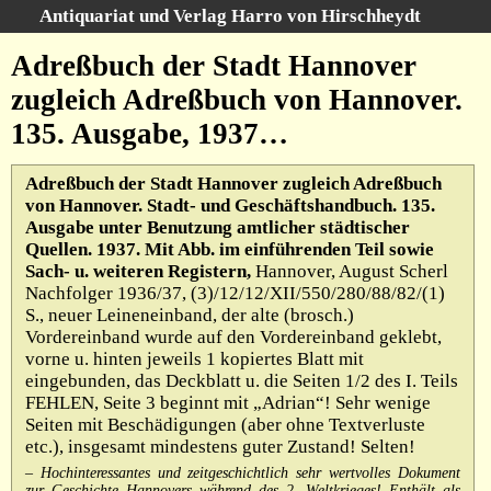
Antiquariat und Verlag Harro von Hirschheydt
Suche
:
Adreßbuch der Stadt Hannover
Startseite
zugleich Adreßbuch von Hannover.
Unsere Bücher
135. Ausgabe, 1937…
Suche
Gebiete
Adreßbuch der Stadt Hannover zugleich Adreßbuch
Gesamtbestand
von Hannover. Stadt- und Geschäftshandbuch. 135.
Warenkorb
Ausgabe unter Benutzung amtlicher städtischer
Verlag
Quellen. 1937. Mit Abb. im einführenden Teil sowie
Sach- u. weiteren Registern,
Hannover, August Scherl
Kataloge
Nachfolger 1936/37, (3)/12/12/XII/550/280/88/82/(1)
S., neuer Leineneinband, der alte (brosch.)
Über uns
Vordereinband wurde auf den Vordereinband geklebt,
AGB
vorne u. hinten jeweils 1 kopiertes Blatt mit
eingebunden, das Deckblatt u. die Seiten 1/2 des I. Teils
Widerruf
FEHLEN, Seite 3 beginnt mit „Adrian“! Sehr wenige
Seiten mit Beschädigungen (aber ohne Textverluste
Datenschutz
etc.), insgesamt mindestens guter Zustand! Selten!
Versand&Zahlung
– Hochinteressantes und zeitgeschichtlich sehr wertvolles Dokument
zur Geschichte Hannovers während des 2. Weltkrieges! Enthält als