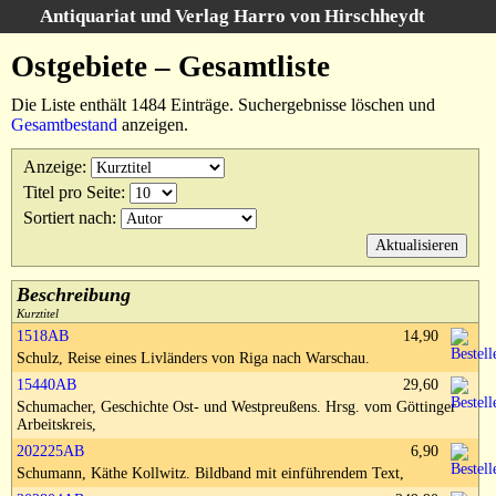
Antiquariat und Verlag Harro von Hirschheydt
Suche
:
Ostgebiete – Gesamtliste
Startseite
Die Liste enthält 1484 Einträge. Suchergebnisse löschen und
Unsere Bücher
Gesamtbestand
anzeigen.
Suche
Anzeige
:
Gebiete
Titel pro Seite
:
Suchergebnisse
Sortiert nach
:
Warenkorb
Verlag
Kataloge
Beschreibung
Kurztitel
Über uns
1518AB
14,90
Schulz, Reise eines Livländers von Riga nach Warschau.
AGB
15440AB
29,60
Widerruf
Schumacher, Geschichte Ost- und Westpreußens. Hrsg. vom Göttinger
Arbeitskreis,
Datenschutz
202225AB
6,90
Versand&Zahlung
Schumann, Käthe Kollwitz. Bildband mit einführendem Text,