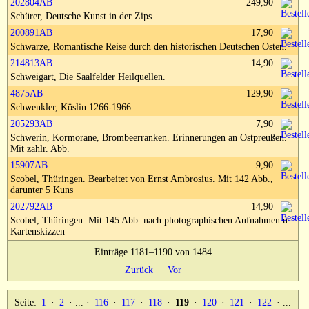
202804AB
249,90
Impressum
Schürer, Deutsche Kunst in der Zips.
200891AB
17,90
Schwarze, Romantische Reise durch den historischen Deutschen Osten.
214813AB
14,90
Schweigart, Die Saalfelder Heilquellen.
4875AB
129,90
Schwenkler, Köslin 1266-1966.
205293AB
7,90
Schwerin, Kormorane, Brombeerranken. Erinnerungen an Ostpreußen.
Mit zahlr. Abb.
15907AB
9,90
Scobel, Thüringen. Bearbeitet von Ernst Ambrosius. Mit 142 Abb.,
darunter 5 Kuns
202792AB
14,90
Scobel, Thüringen. Mit 145 Abb. nach photographischen Aufnahmen u.
Kartenskizzen
Einträge 1181–1190 von 1484
Zurück
·
Vor
Seite:
1
·
2
· ... ·
116
·
117
·
118
·
119
·
120
·
121
·
122
· ...