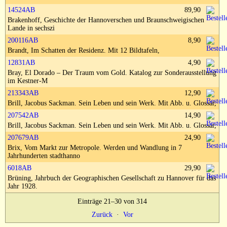
Impressum
14524AB
89,90
Brakenhoff, Geschichte der Hannoverschen und Braunschweigischen
Lande in sechszi
200116AB
8,90
Brandt, Im Schatten der Residenz. Mit 12 Bildtafeln,
12831AB
4,90
Bray, El Dorado – Der Traum vom Gold. Katalog zur Sonderausstellung
im Kestner-M
213343AB
12,90
Brill, Jacobus Sackman. Sein Leben und sein Werk. Mit Abb. u. Glossar,
207542AB
14,90
Brill, Jacobus Sackman. Sein Leben und sein Werk. Mit Abb. u. Glossar,
207679AB
24,90
Brix, Vom Markt zur Metropole. Werden und Wandlung in 7
Jahrhunderten stadthanno
6018AB
29,90
Brüning, Jahrbuch der Geographischen Gesellschaft zu Hannover für das
Jahr 1928.
Einträge 21–30 von 314
Zurück
·
Vor