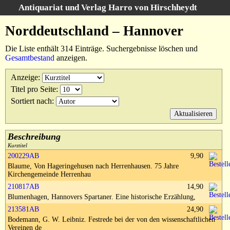
Antiquariat und Verlag Harro von Hirschheydt
Suche
:
Norddeutschland – Hannover
Startseite
Die Liste enthält 314 Einträge. Suchergebnisse löschen und
Unsere Bücher
Gesamtbestand
anzeigen.
Suche
Anzeige
:
Gebiete
Titel pro Seite
:
Suchergebnisse
Sortiert nach
:
Warenkorb
Verlag
Kataloge
Beschreibung
Kurztitel
Über uns
200229AB
9,90
Blaume, Von Hageringehusen nach Herrenhausen. 75 Jahre
AGB
Kirchengemeinde Herrenhau
Widerruf
210817AB
14,90
Blumenhagen, Hannovers Spartaner. Eine historische Erzählung,
Datenschutz
213581AB
24,90
Versand&Zahlung
Bodemann, G. W. Leibniz. Festrede bei der von den wissenschaftlichen
Vereinen de