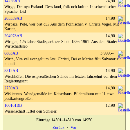
14256AB
24,90
Impressum
Wirgo, Det nya Estland. Dess land, folk och kultur. In schwedischer
Sprache! Bid
205339AB
14,90
Wirpsza, Pole, wer bist du? Aus dem Polnischen v. Christa Vogel. Mit
Karten,
204978AB
14,90
Wirtgen, 125 Jahre Stadtsparkasse Stade 1836-1961. Aus dem Stader
Wirtschaftsleb
6863AB
3.999,--
Wirth, Vita vel evangelium Jesu Christi, Dei et Mariae filii Salvatoris
mundi
8312AB
14,90
Wischhöfer, Die ostpreußischen Stände im letzten Jahrzehnt vor dem
Regierungsant
2750AB
14,90
Wislicenus. Wandgemälde im Kaiserhaus. Bilderalbum mit 11 etwa
postkartengroßen
100161BB
12,90
Wissenschaft lüftet den Schleier.
Einträge 14501–14510 von 14950
Zurück
·
Vor