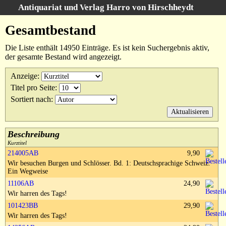
Antiquariat und Verlag Harro von Hirschheydt
Suche
:
Gesamtbestand
Startseite
Die Liste enthält 14950 Einträge. Es ist kein Suchergebnis aktiv,
Unsere Bücher
der gesamte Bestand wird angezeigt.
Suche
Anzeige
:
Gebiete
Titel pro Seite
:
Gesamtbestand
Sortiert nach
:
Warenkorb
Verlag
Kataloge
Beschreibung
Kurztitel
Über uns
214005AB
9,90
Wir besuchen Burgen und Schlösser. Bd. 1: Deutschsprachige Schweiz.
AGB
Ein Wegweise
Widerruf
11106AB
24,90
Wir harren des Tags!
Datenschutz
101423BB
29,90
Versand&Zahlung
Wir harren des Tags!