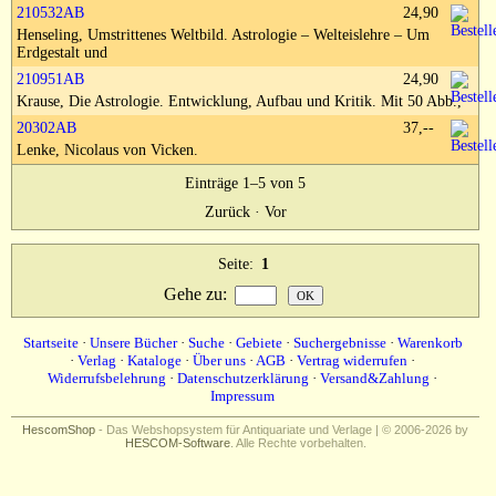
Impressum
210532AB
24,90
Henseling, Umstrittenes Weltbild. Astrologie – Welteislehre – Um
Erdgestalt und
210951AB
24,90
Krause, Die Astrologie. Entwicklung, Aufbau und Kritik. Mit 50 Abb.,
20302AB
37,--
Lenke, Nicolaus von Vicken.
Einträge 1–5 von 5
Zurück
·
Vor
Seite:
1
Gehe zu
:
Startseite
·
Unsere Bücher
·
Suche
·
Gebiete
·
Suchergebnisse
·
Warenkorb
·
Verlag
·
Kataloge
·
Über uns
·
AGB
·
Vertrag widerrufen
·
Widerrufsbelehrung
·
Datenschutzerklärung
·
Versand&Zahlung
·
Impressum
HescomShop
- Das Webshopsystem für Antiquariate und Verlage | © 2006-2026 by
HESCOM-Software
. Alle Rechte vorbehalten.