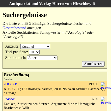
Antiquariat und Verlag Harro von Hirschheydt
Suche
:
Suchergebnisse
Startseite
Die Liste enthält 5 Einträge. Suchergebnisse löschen und
Unsere Bücher
Gesamtbestand
anzeigen.
Aktuelle Suchkriterien:
Schlagwörter = ("Astrologie" oder
Suche
"Astrologie")
Gebiete
Suchergebnisse
Anzeige
:
Warenkorb
Titel pro Seite
:
Verlag
Sortiert nach
:
Kataloge
Über uns
Beschreibung
Kurztitel
AGB
20833AB
199,90
Widerruf
A. B. C. D.; L’Astrologue parisien, ou le Nouveau Mathieu Laensbergh,
à l’usage
Datenschutz
9348AB
6,90
Däniken, Zurück zu den Sternen. Argumente für das Unmögliche.
Versand&Zahlung
Bearbeitet v. Wilh