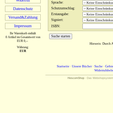
Widerruf
Sprache
:
Schutzumschlag
:
Datenschutz
Erstausgabe
:
Versand&Zahlung
Signiert
:
Impressum
ISBN
:
Ihr Warenkorb enthält
0 Artikel im Gesamtwert von
EUR 0,--
Hinweis: Durch A
Währung:
EUR
Startseite
·
Unsere Bücher
·
Suche
·
Gebie
Widerrufsbel
HescomShop
- Das Webshopsystem f