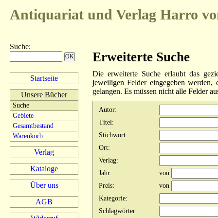
Antiquariat und Verlag
Harro vo
Suche
:
Erweiterte Suche
Die erweiterte Suche erlaubt das gezi
Startseite
jeweiligen Felder eingegeben werden,
gelangen. Es müssen nicht alle Felder au
Unsere Bücher
Suche
Autor
:
Gebiete
Titel
:
Gesamtbestand
Stichwort
:
Warenkorb
Ort
:
Verlag
Verlag
:
Kataloge
Jahr
:
von
Über uns
Preis
:
von
Kategorie
:
AGB
Schlagwörter
: