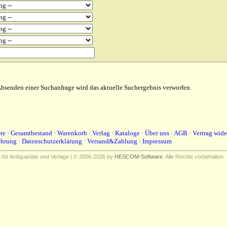
bsenden einer Suchanfrage wird das aktuelle Suchergebnis verworfen.
te
·
Gesamtbestand
·
Warenkorb
·
Verlag
·
Kataloge
·
Über uns
·
AGB
·
Vertrag wide
ehrung
·
Datenschutzerklärung
·
Versand&Zahlung
·
Impressum
ür Antiquariate und Verlage | © 2006-2026 by
HESCOM-Software
. Alle Rechte vorbehalten.