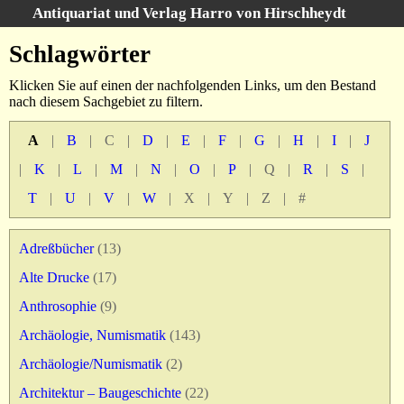
Antiquariat und Verlag Harro von Hirschheydt
Suche
:
Schlagwörter
Startseite
Klicken Sie auf einen der nachfolgenden Links, um den Bestand
Unsere Bücher
nach diesem Sachgebiet zu filtern.
Suche
A
|
B
|
C
|
D
|
E
|
F
|
G
|
H
|
I
|
J
Gebiete
Gesamtbestand
|
K
|
L
|
M
|
N
|
O
|
P
|
Q
|
R
|
S
|
Warenkorb
T
|
U
|
V
|
W
|
X
|
Y
|
Z
|
#
Verlag
Kataloge
Adreßbücher
(13)
Über uns
Alte Drucke
(17)
AGB
Anthrosophie
(9)
Widerruf
Archäologie, Numismatik
(143)
Datenschutz
Archäologie/Numismatik
(2)
Versand&Zahlung
Architektur – Baugeschichte
(22)