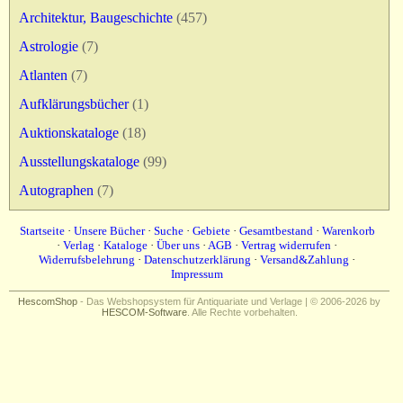
Impressum
Architektur, Baugeschichte
(457)
Astrologie
(7)
Atlanten
(7)
Aufklärungsbücher
(1)
Auktionskataloge
(18)
Ausstellungskataloge
(99)
Autographen
(7)
Startseite
·
Unsere Bücher
·
Suche
·
Gebiete
·
Gesamtbestand
·
Warenkorb
·
Verlag
·
Kataloge
·
Über uns
·
AGB
·
Vertrag widerrufen
·
Widerrufsbelehrung
·
Datenschutzerklärung
·
Versand&Zahlung
·
Impressum
HescomShop
- Das Webshopsystem für Antiquariate und Verlage | © 2006-2026 by
HESCOM-Software
. Alle Rechte vorbehalten.